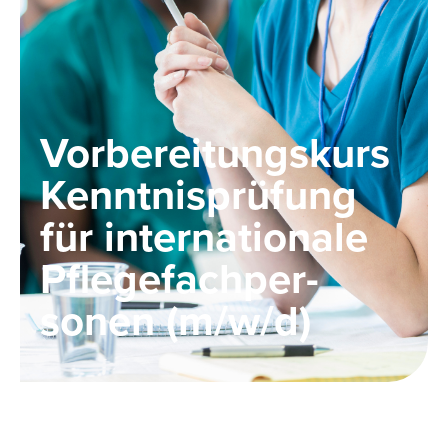
Vorbereitungs­kurs
Kenntnis­prüfung
für internationale
Pflegefachper­
sonen (m/w/d)