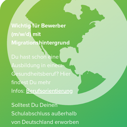
Wichtig für Bewerber
(m/w/d) mit
Migrationshintergrund
Du hast schon eine
Ausbildung in einem
Gesundheitsberuf? Hier
findest Du mehr
Infos:
Berufsorientierung
Solltest Du Deinen
Schulabschluss außerhalb
von Deutschland erworben